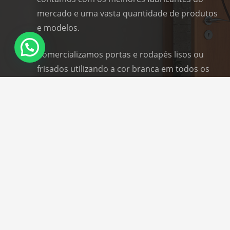
mercado e uma vasta quantidade de produtos
e modelos.
Comercializamos portas e rodapés lisos ou
frisados utilizando a cor branca em todos os
produtos.