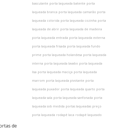
basculante
porta laqueada batente
porta
laqueada branca
porta laqueada camarão
porta
laqueada colorida
porta laqueada cozinha
porta
laqueada de abrir
porta laqueada de madeira
porta laqueada entrada
porta laqueada externa
porta laqueada frisada
porta laqueada fundo
prime
porta laqueada holandesa
porta laqueada
interna
porta laqueada lavabo
porta laqueada
lisa
porta laqueada maciça
porta laqueada
marrom
porta laqueada pivotante
porta
laqueada puxador
porta laqueada quarto
porta
laqueada sala
porta laqueada sanfonada
porta
laqueada sob medida
portas laqueadas
preço
porta laqueada
rodapé laca
rodapé laqueado
portas de