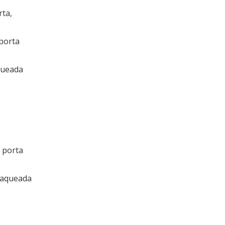
rta,
porta
aqueada
 porta
 laqueada