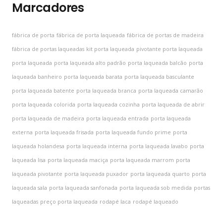
Marcadores
fábrica de porta
fábrica de porta laqueada
fábrica de portas de madeira
fábrica de portas laqueadas
kit porta laqueada
pivotante porta laqueada
porta laqueada
porta laqueada alto padrão
porta laqueada balcão
porta
laqueada banheiro
porta laqueada barata
porta laqueada basculante
porta laqueada batente
porta laqueada branca
porta laqueada camarão
porta laqueada colorida
porta laqueada cozinha
porta laqueada de abrir
porta laqueada de madeira
porta laqueada entrada
porta laqueada
externa
porta laqueada frisada
porta laqueada fundo prime
porta
laqueada holandesa
porta laqueada interna
porta laqueada lavabo
porta
laqueada lisa
porta laqueada maciça
porta laqueada marrom
porta
laqueada pivotante
porta laqueada puxador
porta laqueada quarto
porta
laqueada sala
porta laqueada sanfonada
porta laqueada sob medida
portas
laqueadas
preço porta laqueada
rodapé laca
rodapé laqueado